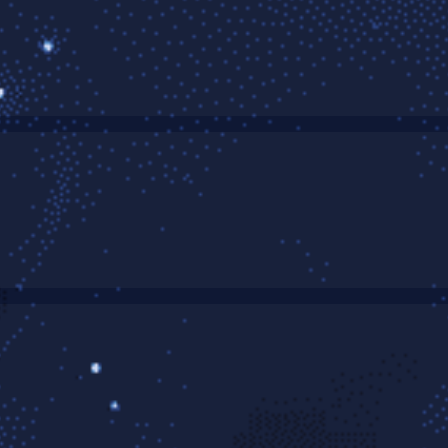
未能进球球队需加强罚球训练
发了广泛关注与讨论。于根伟作为球队教练，针对点球排序和谢
队在罚球训练方面还有待加强。本文将从四个方面详细探讨于根
改进的方向。通过深入分析这些内容，我们能够更好地理解点球
的关键因素之一。当双方实力相近时，点球可以成为分出胜负的
不仅能够为球队赢得分数，还能增强队员们对成功的信念。