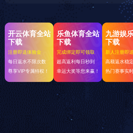
此外，点球常常是在紧张情况下进行，这
动员而言都是一种挑战。因此，加强对点
最后，随着赛事的发展，各支球队在比赛
调了团队必须认真对待每一次罚球机会，
2、谢蒂内的表现分析
谢蒂内在本场比赛中的表现备受瞩目，他
结果，也让他自己承受了很大的心理压力
从技术角度来看，谢蒂内有着扎实的基本
细节，以便未来能够更好地应对类似情况
要。
更值得注意的是，谢蒂内并非孤立无援。