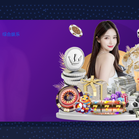
App下载
关于我们
体育热讯
P与网页版入口｜畅享全球体育
球、篮球、电竞等项目的赛事资讯与数据内容， 支
聚焦热门体育内容， 助您轻松获取赛事动态，掌
手机App
网页版