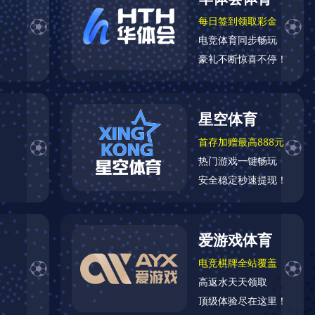
首页
/
体育热讯
蒂内未能进球的情况发表了看法。他表示对
伟的观点，包括点球的重要性、谢蒂内的表
在比赛中的关键作用，以及如何通过有效训
重要手段。这不仅关乎比分，更影响着整个