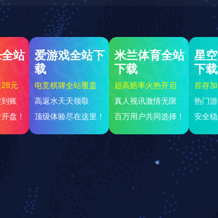
要求主罚者具备极高的心理素质。在压力之下依然能够保持冷静
球的重视，是提升整体竞技水平不可或缺的一部分。
中越来越多地依赖于技术和战术，而罚球技术则成为了检验一支
以便在关键时刻最大化发挥潜力。
作为主罚者承担起了重要责任。然而，在关键时刻未能将点球罚
。每位运动员都希望在关键时刻为团队做出贡献，但现实往往充
功，但面对高压环境时可能缺乏一些应变能力。在这次未能进球
。同时，这也是一个成长机会，让他意识到即使是优秀运动员也
在他的周围，还有众多队友和教练支持与鼓励他，因此他需要及