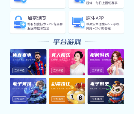
支持与数据同步，致力于打造值得信赖的观赛首选平台。
五大核心功能 · 场景整
合
从赛事直播到多端互动，构建星空平台生态闭环
体育赛事直播
同步覆盖全球重要赛事，配备高清信号源与
多语言解说选项。用户可通过星空平台-星