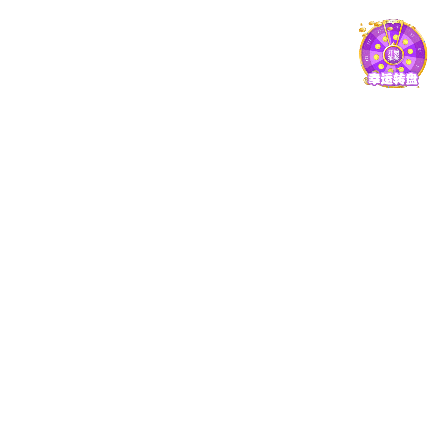
数据安全 全方位防护
在星空平台平台，数据防护不仅是底层机制，更是平台
运营的基本责任。我们从用户访问到操作全流程建立安
全通道，有效防范多类潜在风险。
多重加密策略，防止数据泄露
AI 风控引擎，监测账户异常行为